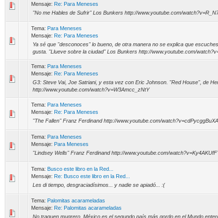
Mensaje:
Re: Para Meneses
"No me Hables de Sufrir" Los Bunkers http://www.youtube.com/watch?v=R_N7il
Tema:
Para Meneses
Mensaje:
Re: Para Meneses
Ya sé que "desconoces" lo bueno, de otra manera no se explica que escuches
gusta. "Llueve sobre la ciudad" Los Bunkers http://www.youtube.com/watc
Tema:
Para Meneses
Mensaje:
Re: Para Meneses
G3: Steve Vai, Joe Satriani, y esta vez con Eric Johnson. "Red House", de He
http://www.youtube.com/watch?v=W3Amcc_zNtY
Tema:
Para Meneses
Mensaje:
Re: Para Meneses
"The Fallen" Franz Ferdinand http://www.youtube.com/watch?v=cdPycggBuX
Tema:
Para Meneses
Mensaje:
Para Meneses
"Lindsey Wells" Franz Ferdinand http://www.youtube.com/watch?v=Ky4AKUf
Tema:
Busco este libro en la Red...
Mensaje:
Re: Busco este libro en la Red...
Les di tiempo, desgraciadísimos... y nadie se apiadó... :(
Tema:
Palomitas acarameladas
Mensaje:
Re: Palomitas acarameladas
No traguen mugrero. México es el segundo país más gordo en el Mundo ente