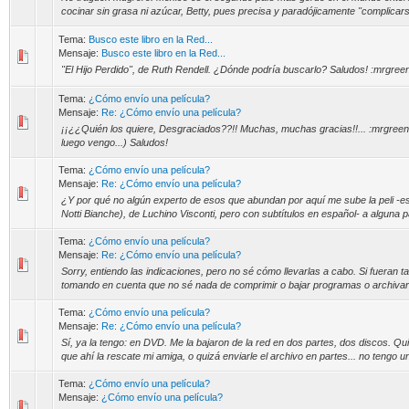
cocinar sin grasa ni azúcar, Betty, pues precisa y paradójicamente "complicars
Tema:
Busco este libro en la Red...
Mensaje:
Busco este libro en la Red...
"El Hijo Perdido", de Ruth Rendell. ¿Dónde podría buscarlo? Saludos! :mrgree
Tema:
¿Cómo envío una película?
Mensaje:
Re: ¿Cómo envío una película?
¡¡¿¿Quién los quiere, Desgraciados??!! Muchas, muchas gracias!!... :mrgreen
luego vengo...) Saludos!
Tema:
¿Cómo envío una película?
Mensaje:
Re: ¿Cómo envío una película?
¿Y por qué no algún experto de esos que abundan por aquí me sube la peli -e
Notti Bianche), de Luchino Visconti, pero con subtítulos en español- a alguna p
Tema:
¿Cómo envío una película?
Mensaje:
Re: ¿Cómo envío una película?
Sorry, entiendo las indicaciones, pero no sé cómo llevarlas a cabo. Si fueran 
tomando en cuenta que no sé nada de comprimir o bajar programas o archivar po
Tema:
¿Cómo envío una película?
Mensaje:
Re: ¿Cómo envío una película?
Sí, ya la tengo: en DVD. Me la bajaron de la red en dos partes, dos discos. Qui
que ahí la rescate mi amiga, o quizá enviarle el archivo en partes... no tengo u
Tema:
¿Cómo envío una película?
Mensaje:
¿Cómo envío una película?