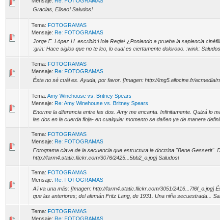
Mensaje:
Re: FOTOGRAMAS
Gracias, Eliseo! Saludos!
Tema:
FOTOGRAMAS
Mensaje:
Re: FOTOGRAMAS
Jorge E. López H. escribió:Hola Regia! ¿Poniendo a prueba la sapiencia cinéf
:grin: Hace siglos que no te leo, lo cual es ciertamente doloroso. :wink: Saludos
Tema:
FOTOGRAMAS
Mensaje:
Re: FOTOGRAMAS
Ésta no sé cuál es. Ayuda, por favor. [Imagen: http://img5.allocine.fr/acmedia/r
Tema:
Amy Winehouse vs. Britney Spears
Mensaje:
Re: Amy Winehouse vs. Britney Spears
Enorme la diferencia entre las dos. Amy me encanta. Infinitamente. Quizá lo 
las dos en la cuerda floja- en cualquier momento se dañen ya de manera definit
Tema:
FOTOGRAMAS
Mensaje:
Re: FOTOGRAMAS
Fotograma clave de la secuencia que estructura la doctrina "Bene Gesserit". 
http://farm4.static.flickr.com/3076/2425...5bb2_o.jpg] Saludos!
Tema:
FOTOGRAMAS
Mensaje:
Re: FOTOGRAMAS
A'i va una más: [Imagen: http://farm4.static.flickr.com/3051/2416...7f6f_o.jpg]
que las anteriores; del alemán Fritz Lang, de 1931. Una niña secuestrada... Sa
Tema:
FOTOGRAMAS
Mensaje:
Re: FOTOGRAMAS