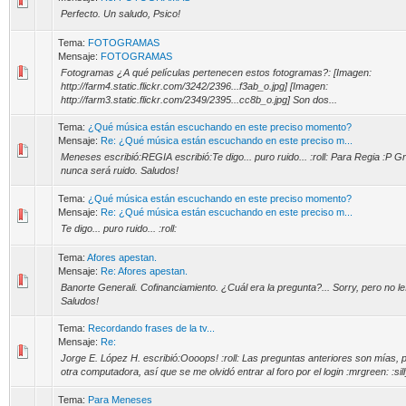
Perfecto. Un saludo, Psico!
Tema:
FOTOGRAMAS
Mensaje:
FOTOGRAMAS
Fotogramas ¿A qué películas pertenecen estos fotogramas?: [Imagen:
http://farm4.static.flickr.com/3242/2396...f3ab_o.jpg] [Imagen:
http://farm3.static.flickr.com/2349/2395...cc8b_o.jpg] Son dos...
Tema:
¿Qué música están escuchando en este preciso momento?
Mensaje:
Re: ¿Qué música están escuchando en este preciso m...
Meneses escribió:REGIA escribió:Te digo... puro ruido... :roll: Para Regia :P 
nunca será ruido. Saludos!
Tema:
¿Qué música están escuchando en este preciso momento?
Mensaje:
Re: ¿Qué música están escuchando en este preciso m...
Te digo... puro ruido... :roll:
Tema:
Afores apestan.
Mensaje:
Re: Afores apestan.
Banorte Generali. Cofinanciamiento. ¿Cuál era la pregunta?... Sorry, pero no leí
Saludos!
Tema:
Recordando frases de la tv...
Mensaje:
Re:
Jorge E. López H. escribió:Oooops! :roll: Las preguntas anteriores son mías, p
otra computadora, así que se me olvidó entrar al foro por el login :mrgreen: :silly
Tema:
Para Meneses