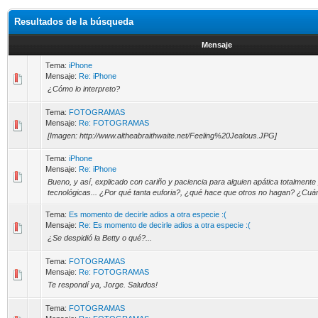
Resultados de la búsqueda
Mensaje
Tema:
iPhone
Mensaje:
Re: iPhone
¿Cómo lo interpreto?
Tema:
FOTOGRAMAS
Mensaje:
Re: FOTOGRAMAS
[Imagen: http://www.altheabraithwaite.net/Feeling%20Jealous.JPG]
Tema:
iPhone
Mensaje:
Re: iPhone
Bueno, y así, explicado con cariño y paciencia para alguien apática totalmen
tecnológicas... ¿Por qué tanta euforia?, ¿qué hace que otros no hagan? ¿Cuán
Tema:
Es momento de decirle adios a otra especie :(
Mensaje:
Re: Es momento de decirle adios a otra especie :(
¿Se despidió la Betty o qué?...
Tema:
FOTOGRAMAS
Mensaje:
Re: FOTOGRAMAS
Te respondí ya, Jorge. Saludos!
Tema:
FOTOGRAMAS