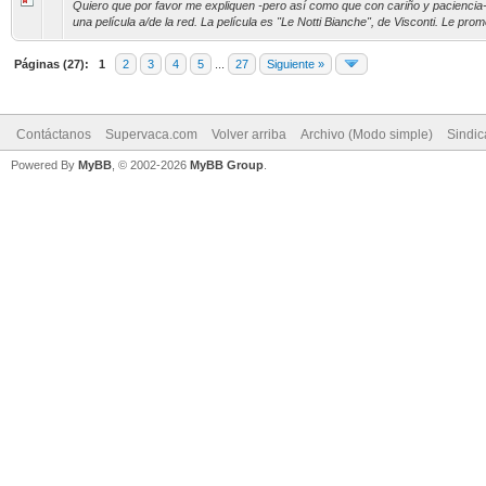
Quiero que por favor me expliquen -pero así como que con cariño y paciencia
una película a/de la red. La película es "Le Notti Bianche", de Visconti. Le prom
Páginas (27):
1
2
3
4
5
...
27
Siguiente »
Contáctanos
Supervaca.com
Volver arriba
Archivo (Modo simple)
Sindi
Powered By
MyBB
, © 2002-2026
MyBB Group
.