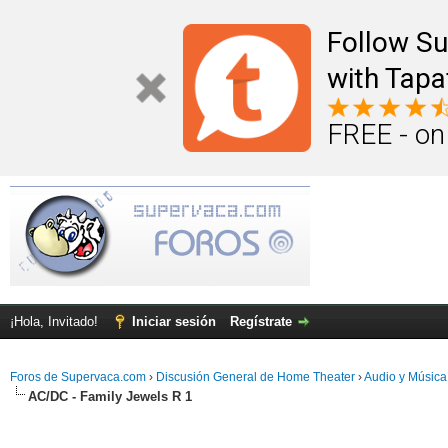
Follow S
with Tapa
FREE - on
¡Hola, Invitado!
Iniciar sesión
Regístrate
Foros de Supervaca.com
›
Discusión General de Home Theater
›
Audio y Música
AC/DC - Family Jewels R 1