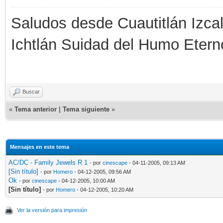
Saludos desde Cuautitlán Izcal
Ichtlán Suidad del Humo Etern
Buscar
«
Tema anterior
|
Tema siguiente
»
Mensajes en este tema
AC/DC - Family Jewels R 1
- por
cinescape
- 04-11-2005, 09:13 AM
[Sin título]
- por
Homero
- 04-12-2005, 09:56 AM
Ok
- por
cinescape
- 04-12-2005, 10:00 AM
[Sin título]
- por
Homero
- 04-12-2005, 10:20 AM
Ver la versión para impresión